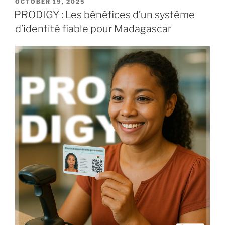
POSTED
OCTOBER 19, 2025
ON
PRODIGY : Les bénéfices d’un système
d’identité fiable pour Madagascar