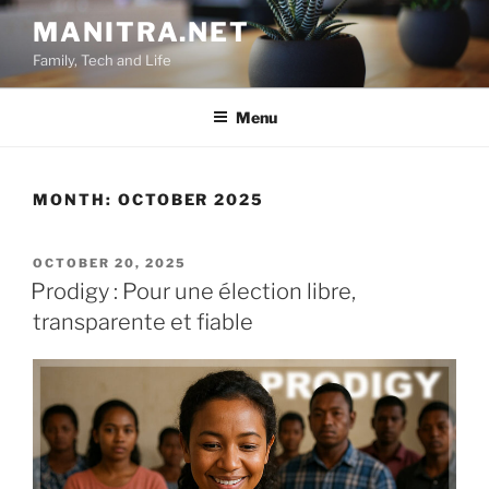
Skip
MANITRA.NET
to
Family, Tech and Life
content
Menu
MONTH:
OCTOBER 2025
POSTED
OCTOBER 20, 2025
ON
Prodigy : Pour une élection libre,
transparente et fiable