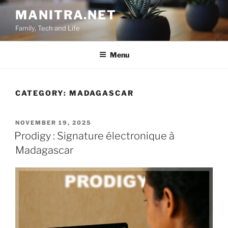
Skip
MANITRA.NET
to
Family, Tech and Life
content
Menu
CATEGORY:
MADAGASCAR
POSTED
NOVEMBER 19, 2025
ON
Prodigy : Signature électronique à
Madagascar