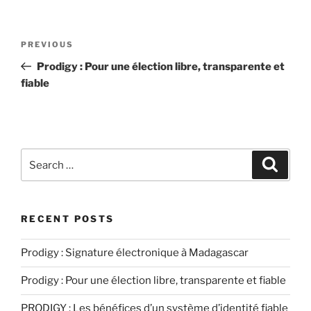
Post
Previous
PREVIOUS
navigation
Post
Prodigy : Pour une élection libre, transparente et
fiable
Search
Search
for:
RECENT POSTS
Prodigy : Signature électronique à Madagascar
Prodigy : Pour une élection libre, transparente et fiable
PRODIGY : Les bénéfices d’un système d’identité fiable