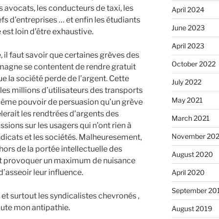
es avocats, les conducteurs de taxi, les
April 2024
fs d’entreprises … et enfin les étudiants
June 2023
 est loin d’être exhaustive.
April 2023
 il faut savoir que certaines grèves des
October 2022
agne se contentent de rendre gratuit
ue la société perde de l’argent. Cette
July 2022
es millions d’utilisateurs des transports
May 2021
même pouvoir de persuasion qu’un grève
gêlerait les rendtrées d’argents des
March 2021
ssions sur les usagers qui n’ont rien à
November 20
yndicats et les sociétés. Malheuresement,
hors de la portée intellectuelle des
August 2020
ent provoquer un maximum de nuisance
d’asseoir leur influence.
April 2020
September 20
et surtout les syndicalistes chevronés ,
ute mon antipathie.
August 2019