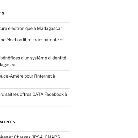
TS
ature électronique à Madagascar
ne élection libre, transparente et
bénéfices d’un système d’identité
dagascar
ouce-Amère pour l’Internet à
terdisait les offres DATA Facebook à
MMENTS
aires et Charges (IRSA, CNAPS,