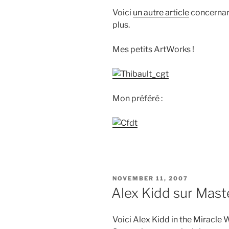
Voici
un autre article
concernant
plus.
Mes petits ArtWorks !
Mon préféré :
POSTED
NOVEMBER 11, 2007
ON
Alex Kidd sur Mast
Voici Alex Kidd in the Miracle W