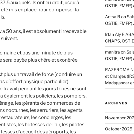
37,5 auxquels ils ont eu droit jusqu’à
OSTIE, FMFP) 
t été mis en place pour compenser la
Antsa R
on
Sal
is.
OSTIE, FMFP) 
 y a 50 ans, il est absolument irrecevable
Irfan Aly F. A
 suivent.
CNAPS, OSTIE,
manitra
on
Sal
semaine et pas une minute de plus
OSTIE, FMFP) 
 sera payée plus chère et exonérée
RAZEROMA Nar
t plus un travail de force (conduire un
et Charges (I
s d’effort physique particulier)
Madagascar e
e travail pendant les jours fériés ne sont
 a également les policiers, les pompiers,
ménage, les gérants de commerces de
ARCHIVES
ns nocturnes, les serruriers, les agents
 restaurateurs, les concierges, les
November 20
istes, les hôtesses de l’air, les pilotes
October 2025
ôtesses d’accueil des aéroports, les