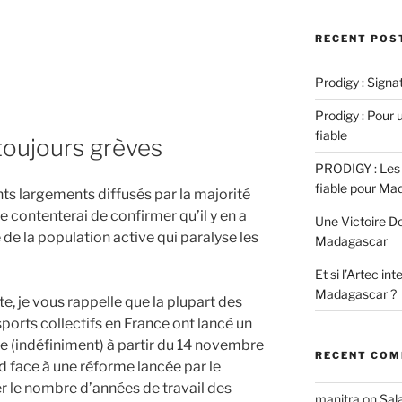
RECENT POS
Prodigy : Sign
Prodigy : Pour u
fiable
toujours grèves
PRODIGY : Les 
fiable pour Ma
ts largements diffusés par la majorité
e contenterai de confirmer qu’il y en a
Une Victoire D
 de la population active qui paralyse les
Madagascar
Et si l’Artec in
Madagascar ?
e, je vous rappelle que la plupart des
ports collectifs en France ont lancé un
e (indéfiniment) à partir du 14 novembre
RECENT CO
d face à une réforme lancée par le
 le nombre d’années de travail des
manitra
on
Sal