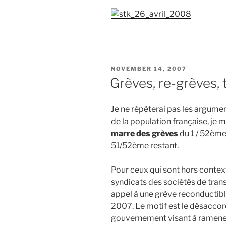
POSTED
NOVEMBER 14, 2007
ON
Grèves, re-grèves, 
Je ne répèterai pas les argumen
de la population française, je m
marre des grèves
du 1 / 52ème
51/52ème restant.
Pour ceux qui sont hors context
syndicats des sociétés de trans
appel à une grève reconductibl
2007. Le motif est le désaccor
gouvernement visant à ramener