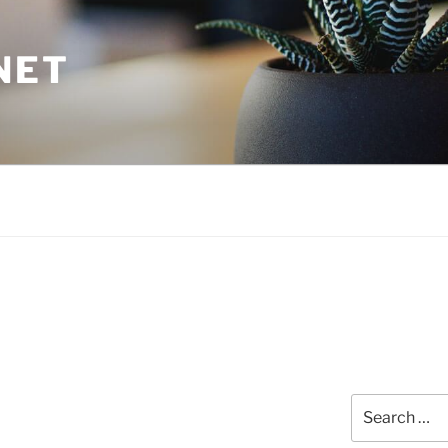
NET
Search
for: