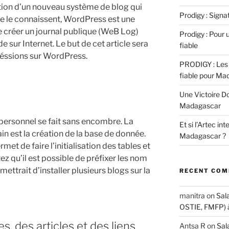
isation d’un nouveau système de blog qui
Prodigy : Sign
ne le connaissent, WordPress est une
 créer un journal publique (WeB Log)
Prodigy : Pour u
e sur Internet. Le but de cet article sera
fiable
éssions sur WordPress.
PRODIGY : Les 
fiable pour Ma
Une Victoire D
Madagascar
r personnel se fait sans encombre. La
Et si l’Artec in
main est la création de la base de donnée.
Madagascar ?
t de faire l’initialisation des tables et
ez qu’il est possible de préfixer les nom
ettrait d’installer plusieurs blogs sur la
RECENT CO
manitra
on
Sal
OSTIE, FMFP) 
, des articles et des liens
Antsa R
on
Sal