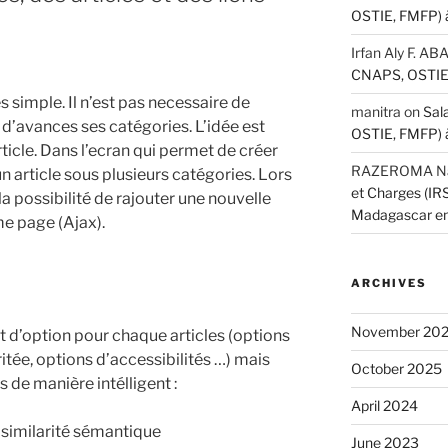
OSTIE, FMFP) 
Irfan Aly F. A
CNAPS, OSTIE,
s simple. Il n’est pas necessaire de
manitra
on
Sal
 d’avances ses catégories. L’idée est
OSTIE, FMFP) 
article. Dans l’ecran qui permet de créer
RAZEROMA Nar
n article sous plusieurs catégories. Lors
et Charges (I
la possibilité de rajouter une nouvelle
Madagascar e
me page (Ajax).
ARCHIVES
November 20
t d’option pour chaque articles (options
itée, options d’accessibilités …) mais
October 2025
 de manière intélligent :
April 2024
 similarité sémantique
June 2023