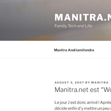
Skip
to
MANITRA.
content
Family, Tech and Life
Manitra Andriamitondra
POSTED
AUGUST 3, 2007
BY
MANITRA
ON
Manitra.net est “
Le jour J est donc arrivé ! Aprè
décide enfin d’y mettre un peu