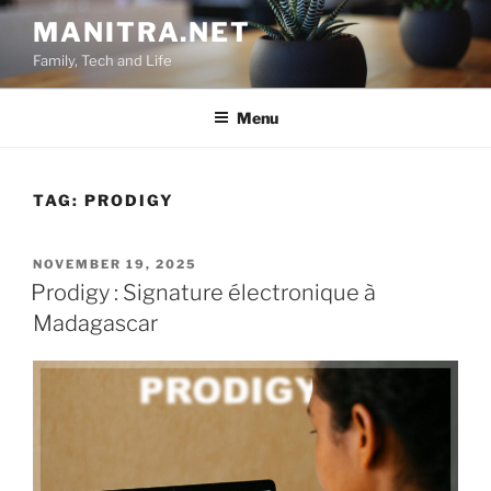
Skip
MANITRA.NET
to
Family, Tech and Life
content
Menu
TAG:
PRODIGY
POSTED
NOVEMBER 19, 2025
ON
Prodigy : Signature électronique à
Madagascar