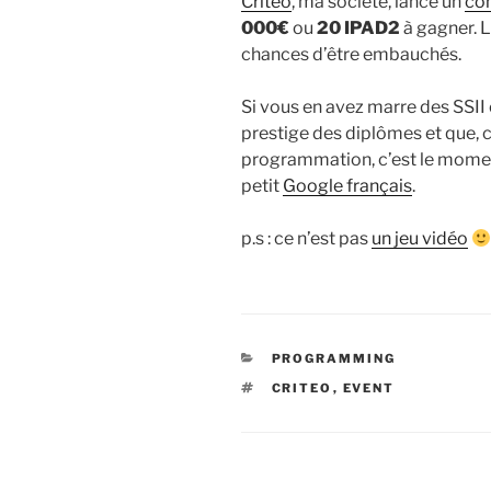
Criteo
, ma société, lance un
co
000€
ou
20 IPAD2
à gagner. L
chances d’être embauchés.
Si vous en avez marre des SSII 
prestige des diplômes et que,
programmation, c’est le momen
petit
Google français
.
p.s : ce n’est pas
un jeu vidéo
CATEGORIES
PROGRAMMING
TAGS
CRITEO
,
EVENT