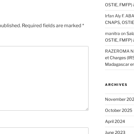
OSTIE, FMFP) 
Irfan Aly F. A
CNAPS, OSTIE,
published.
Required fields are marked
*
manitra
on
Sal
OSTIE, FMFP) 
RAZEROMA Nar
et Charges (I
Madagascar e
ARCHIVES
November 20
October 2025
April 2024
June 2023