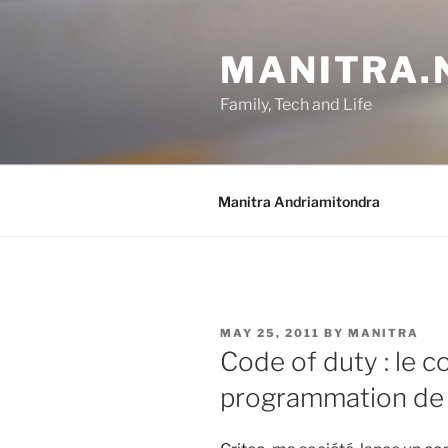
Skip
to
MANITRA.
content
Family, Tech and Life
Manitra Andriamitondra
POSTED
MAY 25, 2011
BY
MANITRA
ON
Code of duty : le 
programmation de 