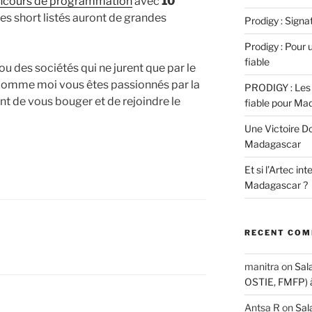
ncours de programmation
avec
10
es short listés auront de grandes
Prodigy : Sign
Prodigy : Pour u
fiable
ou des sociétés qui ne jurent que par le
 comme moi vous êtes passionnés par la
PRODIGY : Les 
t de vous bouger et de rejoindre le
fiable pour Ma
Une Victoire D
Madagascar
Et si l’Artec in
Madagascar ?
RECENT CO
manitra
on
Sal
OSTIE, FMFP) 
Antsa R
on
Sal