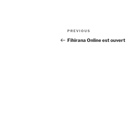
Post
Previous
PREVIOUS
navigation
Post
Fihirana Online est ouvert